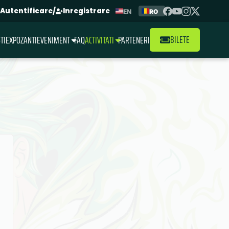
Autentificare
/
Inregistrare
EN
RO
BILETE
TI
EXPOZANTI
EVENIMENT
FAQ
ACTIVITATI
PARTENERI