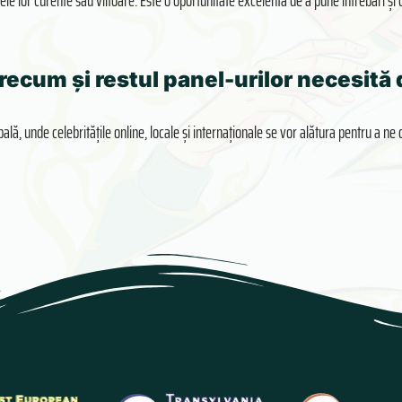
ele lor curente sau viitoare. Este o oportunitate excelentă de a pune întrebări și d
precum și restul panel-urilor necesită 
lă, unde celebritățile online, locale și internaționale se vor alătura pentru a ne d