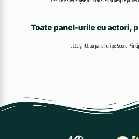
despre experiențele lor în afaceri și despre proiect
Toate panel-urile cu actori, 
EECC și TCC au panel-uri pe Scena Principa