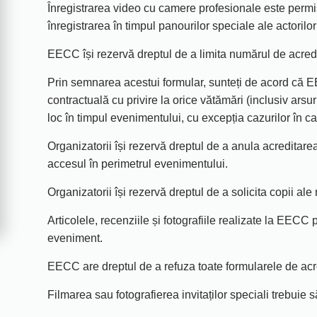
Înregistrarea video cu camere profesionale este permi
înregistrarea în timpul panourilor speciale ale actorilo
EECC își rezervă dreptul de a limita numărul de acredit
Prin semnarea acestui formular, sunteți de acord că EECC
contractuală cu privire la orice vătămări (inclusiv ars
loc în timpul evenimentului, cu excepția cazurilor în
Organizatorii își rezervă dreptul de a anula acreditar
accesul în perimetrul evenimentului.
Organizatorii își rezervă dreptul de a solicita copii al
Articolele, recenziile și fotografiile realizate la EECC p
eveniment.
EECC are dreptul de a refuza toate formularele de acr
Filmarea sau fotografierea invitaților speciali trebuie 