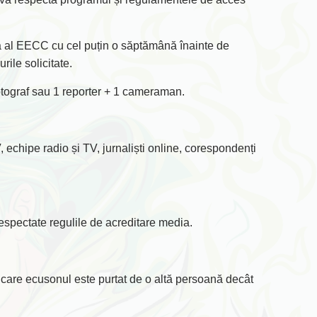
esă al EECC cu cel puțin o săptămână înainte de
rile solicitate.
fotograf sau 1 reporter + 1 cameraman.
, echipe radio și TV, jurnaliști online, corespondenți
espectate regulile de acreditare media.
 care ecusonul este purtat de o altă persoană decât