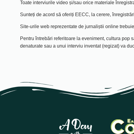
Toate interviurile video și/sau orice materiale înregi
Sunteți de acord să oferiți EECC, la cerere, înregistră
Site-urile web reprezentate de jurnaliștii online trebuie
Pentru întrebări referitoare la eveniment, cultura pop 
denaturate sau a unui interviu inventat (regizat) va duce