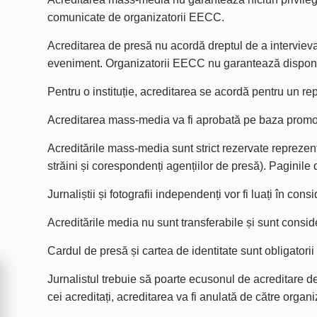
comunicate de organizatorii EECC.
Acreditarea de presă nu acordă dreptul de a intervieva
eveniment. Organizatorii EECC nu garantează disponibilita
Pentru o instituție, acreditarea se acordă pentru un r
Acreditarea mass-media va fi aprobată pe baza promovăr
Acreditările mass-media sunt strict rezervate reprezenta
străini și corespondenți agențiilor de presă). Paginile
Jurnaliștii și fotografii independenți vor fi luați în co
Acreditările media nu sunt transferabile și sunt consi
Cardul de presă și cartea de identitate sunt obligatorii
Jurnalistul trebuie să poarte ecusonul de acreditare 
cei acreditați, acreditarea va fi anulată de către organ