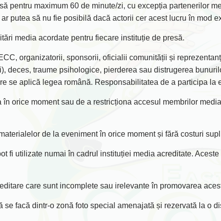
să pentru maximum 60 de minute/zi, cu excepția partenerilor med
r ar putea să nu fie posibilă dacă actorii cer acest lucru în mod e
ări media acordate pentru fiecare instituție de presă.
, organizatorii, sponsorii, oficialii comunității și reprezentanți
uri), deces, traume psihologice, pierderea sau distrugerea bunuri
 care se aplică legea română. Responsabilitatea de a participa l
ea în orice moment sau de a restricționa accesul membrilor media 
e materialelor de la eveniment în orice moment și fără costuri sup
ot fi utilizate numai în cadrul instituției media acreditate. Aceste
editare care sunt incomplete sau irelevante în promovarea aces
să se facă dintr-o zonă foto special amenajată și rezervată la o d