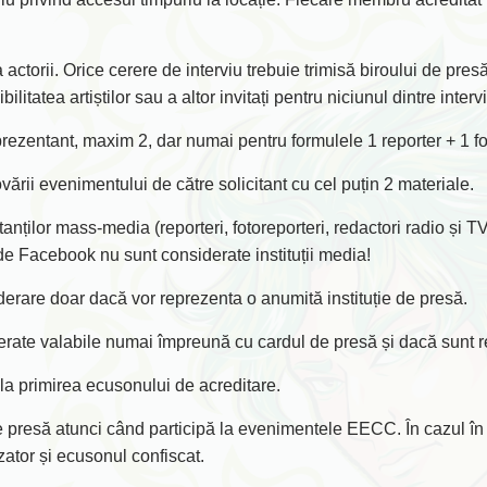
 actorii. Orice cerere de interviu trebuie trimisă biroului de pr
tea artiștilor sau a altor invitați pentru niciunul dintre interviu
eprezentant, maxim 2, dar numai pentru formulele 1 reporter + 1 
ii evenimentului de către solicitant cu cel puțin 2 materiale.
nților mass-media (reporteri, fotoreporteri, redactori radio și TV
 de Facebook nu sunt considerate instituții media!
nsiderare doar dacă vor reprezenta o anumită instituție de presă.
derate valabile numai împreună cu cardul de presă și dacă sunt r
 la primirea ecusonului de acreditare.
de presă atunci când participă la evenimentele EECC. În cazul în
izator și ecusonul confiscat.