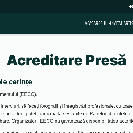
ACASA
REGULI
INVITATI
ARTIS
Acreditare Presă
le cerințe
nimentului (EECC).
nterviuri, să faceți fotografii și înregistrări profesionale, cu to
te pe actori, puteți participa la sesiunile de Paneluri din zilele
bare. Organizatorii EECC nu garantează disponibilitatea actorilor ș
u privind accesul timpuriu la locație. Fiecare membru acredita