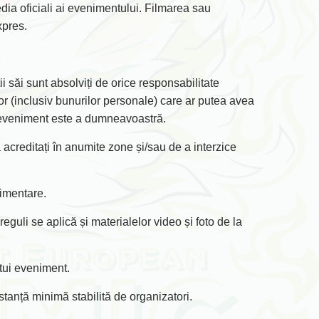
ia oficiali ai evenimentului. Filmarea sau
xpres.
i săi sunt absolviți de orice responsabilitate
lor (inclusiv bunurilor personale) care ar putea avea
a eveniment este a dumneavoastră.
acreditați în anumite zone și/sau de a interzice
limentare.
 reguli se aplică și materialelor video și foto de la
tui eveniment.
istanță minimă stabilită de organizatori.