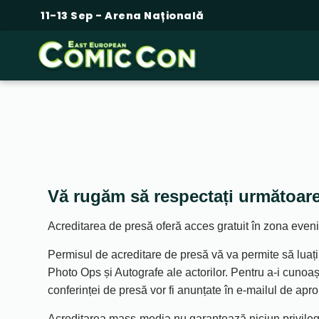
11-13 Sep - Arena Națională
Vă rugăm să respectați următoare
Acreditarea de presă oferă acces gratuit în zona eve
Permisul de acreditare de presă vă va permite să luați i
Photo Ops și Autografe ale actorilor. Pentru a-i cunoaș
conferinței de presă vor fi anunțate în e-mailul de apro
Acreditarea mass-media nu garantează niciun privilegi