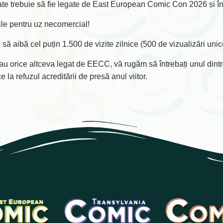
strate trebuie să fie legate de East European Comic Con 2026 și î
rile pentru uz necomercial!
 să aibă cel puțin 1.500 de vizite zilnice (500 de vizualizări unic
sau orice altceva legat de EECC, vă rugăm să întrebați unul dint
 la refuzul acreditării de presă anul viitor.