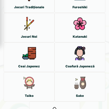
Jocuri Tradiționale
Furoshiki
Jocuri Noi
Katanuki
Ceai Japonez
Coafură Japoneză
Taiko
Sake