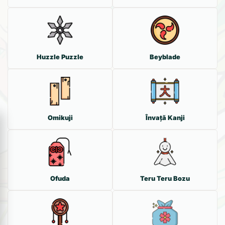
Huzzle Puzzle
Beyblade
Omikuji
Învață Kanji
Ofuda
Teru Teru Bozu