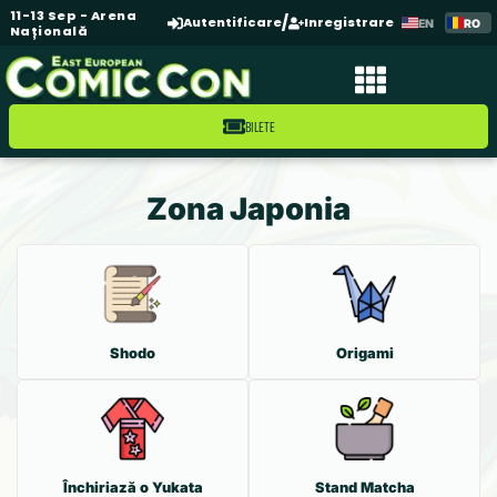
11-13 Sep - Arena
/
Autentificare
Inregistrare
EN
RO
Națională
BILETE
Zona Japonia
Shodo
Origami
Închiriază o Yukata
Stand Matcha